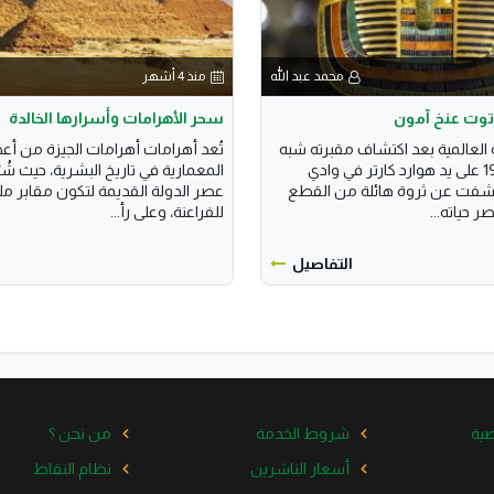
محمد عبد الله
منذ 4 أشهر
 توت عنخ آمون
سحر الأهرامات وأسرارها الخالدة
لعالمية بعد اكتشاف مقبرته شبه
تُعد أهرامات أهرامات الجيزة من أعظ
الكاملة عام 1922 على يد هوارد كارتر في وادي
المعمارية في تاريخ البشرية، حيث شُ
شفت عن ثروة هائلة من القطع
عصر الدولة القديمة لتكون مقابر ملك
ر حياته...
للفراعنة، وعلى رأ...
التفاصيل
ية
شروط الخدمة
من نحن ؟
أسعار الناشرين
نظام النقاط