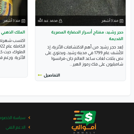
منذ 3 أشهر
محمد عبد الله
منذ 3 أشهر
حجر رشيد: مفتاح أسرار الحضارة المصرية
الملك الذهبي
القديمة
اكتسب شهرته ا
يُعد حجر رشيد من أهم الاكتشافات الأثرية، إذ
الملوك، حيث ك
اكتُشف عام 1799 في مدينة رشيد، ويحتوي على
الأثرية. ورغم قص
نص بثلاث لغات ساعد العالم جان-فرانسوا
شامبليون على فك رموز الهير...
التفاصيل
سياسة الخصوص
الدعم الفني