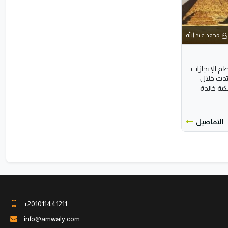
محمد عبد الله
م الإنجازات
يّدت خلال
ية خالدة
التفاصيل
+201011441211
info@amwaly.com